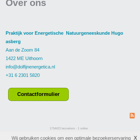
Over ons
Praktijk voor Energetische Natuurgeneeskunde Hugo
asberg
Aan de Zoom 84
1422 ME Uithoorn
info@dolfijnenergetica.nl
+31 6 2301 5820
Contactformulier
1734423
bezoekers - 1 online
login
Wij gebruiken cookies om een optimale bezoekerservaring
X
laatste wijziging: 08-03-2024
website maken