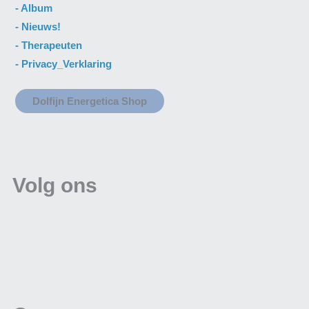
- A
lbum
- N
ieuws
!
-
Therapeuten
-
Privacy_Verklaring
Dolfijn Energetica Shop
Volg ons